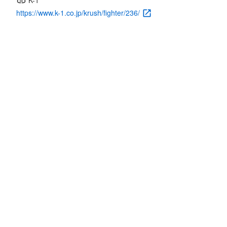
K-1
https://www.k-1.co.jp/krush/fighter/236/