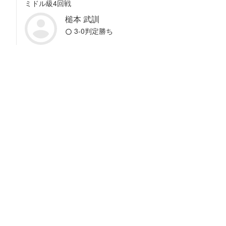
ミドル級4回戦
槌本 武訓
3-0判定勝ち