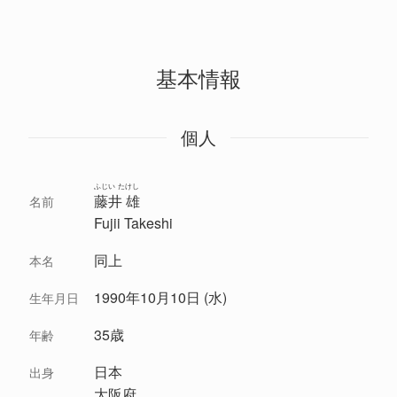
基本情報
個人
ふじい たけし
藤井 雄
名前
Fujii Takeshi
同上
本名
1990年10月10日 (水)
生年月日
35歳
年齢
日本
出身
大阪府