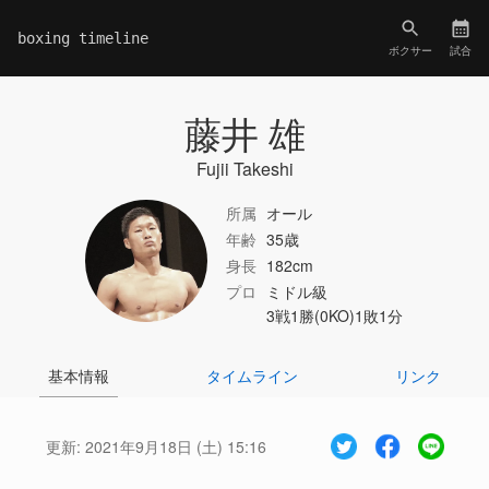
boxing timeline
ボクサー
試合
藤井 雄
Fujii Takeshi
所属
オール
年齢
35歳
身長
182cm
プロ
ミドル級
3戦1勝(0KO)1敗1分
基本情報
タイムライン
リンク
更新:
2021年9月18日 (土) 15:16