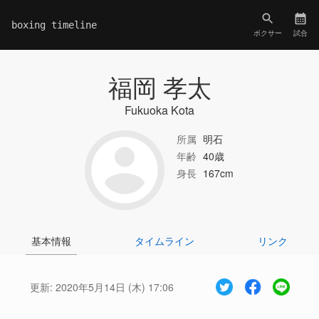
boxing timeline
ボクサー
試合
福岡 孝太
Fukuoka Kota
所属
明石
年齢
40歳
身長
167cm
基本情報
タイムライン
リンク
更新:
2020年5月14日 (木) 17:06