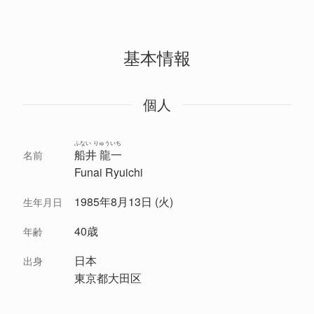
基本情報
個人
ふない りゅういち
船井 龍一
名前
Funai Ryuichi
1985年8月13日 (火)
生年月日
40歳
年齢
日本
出身
東京都大田区