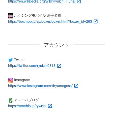
https://en.wikipedia.org/wiki/Ryuichi_Funai
ボクシングモバイル 選手名鑑
https://boxmob.jp/sp/boxer/boxer.html?boxer_id=263
アカウント
Twitter
https://twitter.com/ryuichi0813
Instagram
https://www.instagram.com/dryumegess/
アメーバブログ
https://ameblo.jp/rywichi