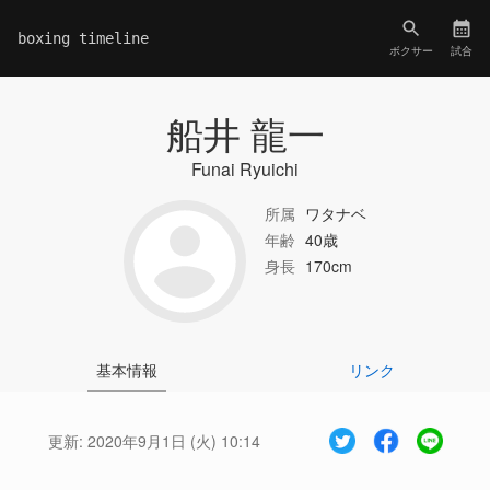
boxing timeline
ボクサー
試合
船井 龍一
Funai Ryuichi
所属
ワタナベ
年齢
40歳
身長
170cm
基本情報
リンク
更新:
2020年9月1日 (火) 10:14