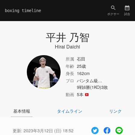
boxing timeline
ボクサー
試合
平井 乃智
Hirai Daichi
所属
石田
年齢
25歳
身長
162cm
プロ
バンタム級…
9戦6勝(1KO)3敗
動画
5本
基本情報
タイムライン
リンク
更新:
2023年3月12日 (日) 18:52