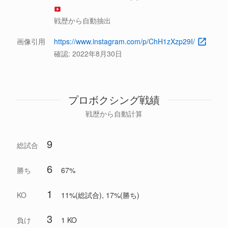
戦歴から自動抽出
画像引用
https://www.instagram.com/p/ChH1zXzp29I/
確認:
2022年8月30日
プロボクシング戦績
戦歴から自動計算
9
総試合
6
勝ち
67%
1
KO
11%(総試合), 17%(勝ち)
3
負け
1 KO