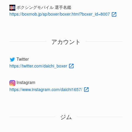
ボクシングモバイル 選手名鑑
https://boxmob.jp/sp/boxer/boxer.html?boxer_id=8007
アカウント
Twitter
https://twitter.com/daichi_boxer
Instagram
https://www.instagram.com/daichi1657/
ジム