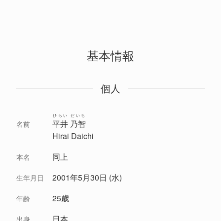
基本情報
個人
ひらい だいち
平井 乃智
名前
Hirai Daichi
同上
本名
2001年5月30日 (水)
生年月日
25歳
年齢
日本
出身