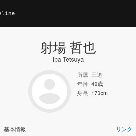
eline
射場 哲也
Iba Tetsuya
所属
三迫
年齢
49歳
身長
173cm
基本情報
リンク