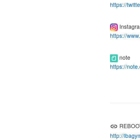
https://twit
Instagr
https://www
note
https://not
REBOO
http://ibagy