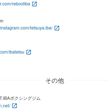
ter.com/rebootiba
am
.instagram.com/tetsuya.iba/
e.com/ibatetsu
その他
T.IBAボクシングジム
m.net/