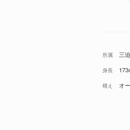
三
所属
173c
身長
オ
構え