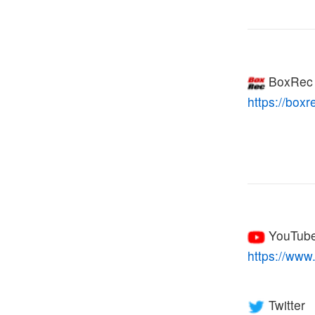
BoxRe
https://box
YouTub
https://w
Twitter