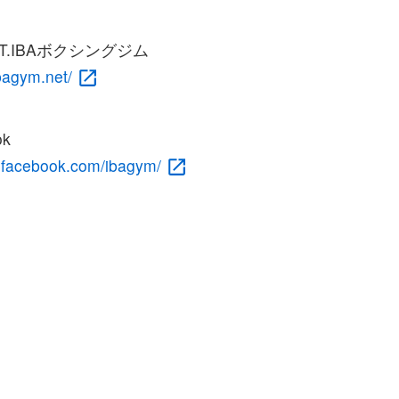
T.IBAボクシングジム
ibagym.net/
ok
w.facebook.com/ibagym/