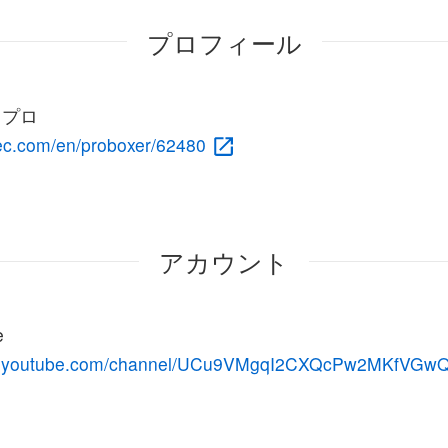
プロフィール
c プロ
rec.com/en/proboxer/62480
アカウント
e
ww.youtube.com/channel/UCu9VMgqI2CXQcPw2MKfVGw