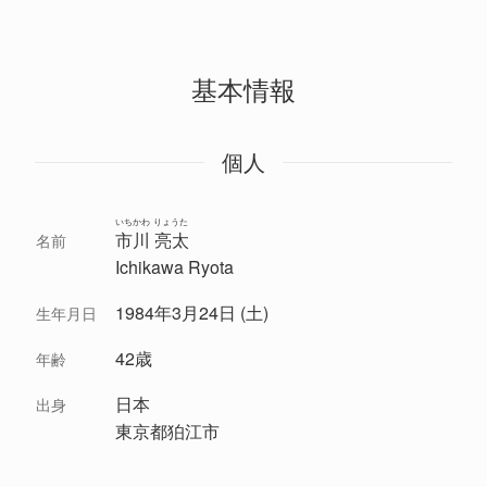
基本情報
個人
いちかわ りょうた
市川 亮太
名前
Ichikawa Ryota
1984年3月24日 (土)
生年月日
42歳
年齢
日本
出身
東京都狛江市