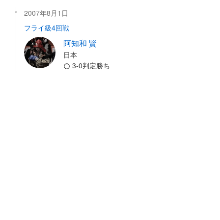
2007年8月1日
フライ級4回戦
阿知和 賢
日本
3-0判定勝ち