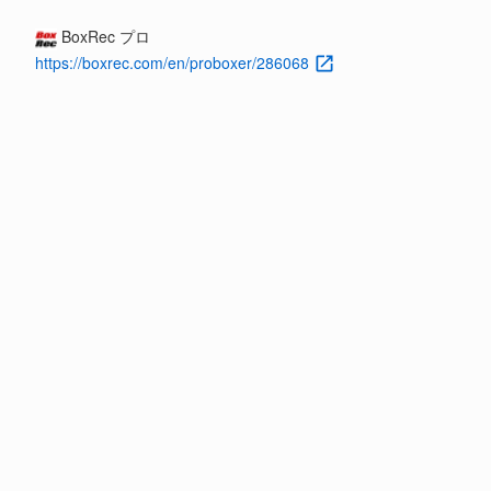
BoxRec プロ
https://boxrec.com/en/proboxer/286068