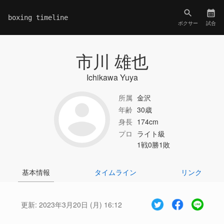
boxing timeline
ボクサー
試合
市川 雄也
Ichikawa Yuya
所属
金沢
年齢
30歳
身長
174cm
プロ
ライト級
1戦0勝1敗
基本情報
タイムライン
リンク
更新:
2023年3月20日 (月) 16:12