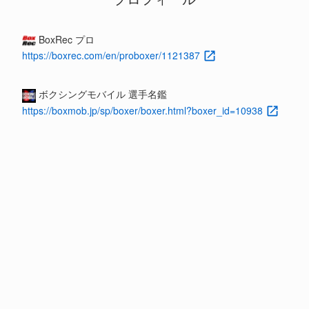
BoxRec プロ
https://boxrec.com/en/proboxer/1121387
ボクシングモバイル 選手名鑑
https://boxmob.jp/sp/boxer/boxer.html?boxer_id=10938