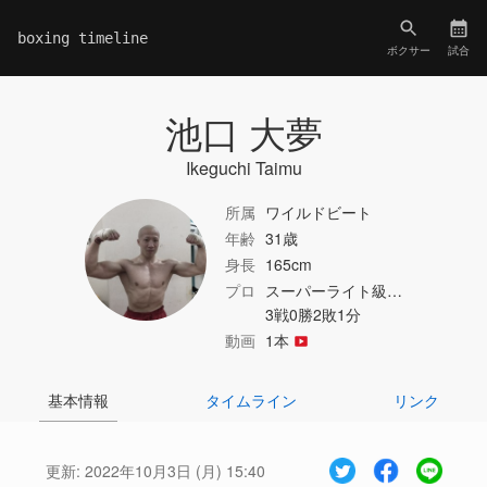
boxing timeline
ボクサー
試合
池口 大夢
Ikeguchi Taimu
所属
ワイルドビート
年齢
31歳
身長
165cm
プロ
スーパーライト級…
3戦0勝2敗1分
動画
1本
基本情報
タイムライン
リンク
更新:
2022年10月3日 (月) 15:40