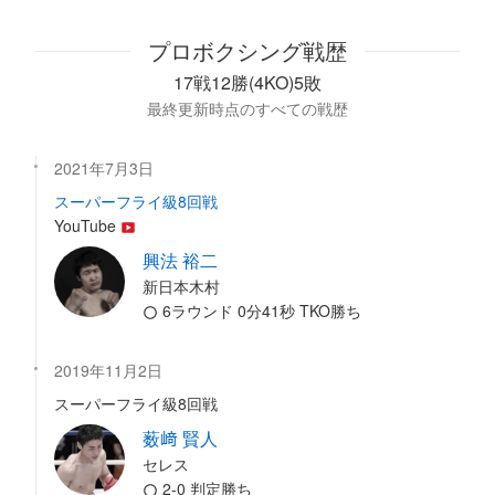
プロボクシング戦歴
17戦12勝(4KO)5敗
最終更新時点のすべての戦歴
2021年7月3日
スーパーフライ級8回戦
YouTube
興法 裕二
新日本木村
6ラウンド 0分41秒 TKO勝ち
2019年11月2日
スーパーフライ級8回戦
薮﨑 賢人
セレス
2-0 判定勝ち