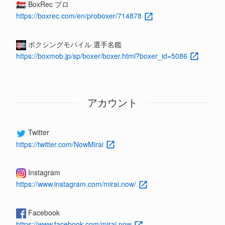
BoxRec プロ
https://boxrec.com/en/proboxer/714878
ボクシングモバイル 選手名鑑
https://boxmob.jp/sp/boxer/boxer.html?boxer_id=5086
アカウント
Twitter
https://twitter.com/NowMirai
Instagram
https://www.instagram.com/mirai.now/
Facebook
https://www.facebook.com/mirai.now