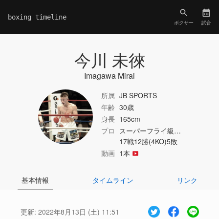
boxing timeline
ボクサー
試合
今川 未徠
Imagawa Mirai
所属
JB SPORTS
年齢
30歳
身長
165cm
プロ
スーパーフライ級…
17戦12勝(4KO)5敗
動画
1本
基本情報
タイムライン
リンク
更新:
2022年8月13日 (土) 11:51