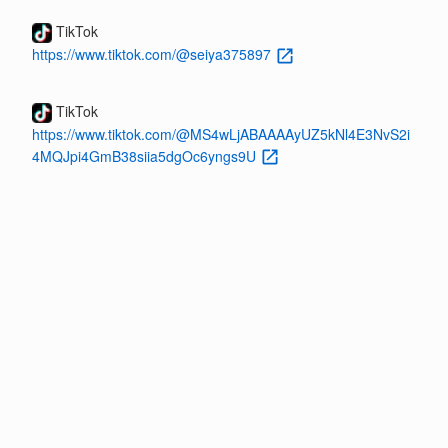
TikTok
https://www.tiktok.com/@seiya375897
TikTok
https://www.tiktok.com/@MS4wLjABAAAAyUZ5kNl4E3NvS2i
4MQJpi4GmB38siia5dgOc6yngs9U