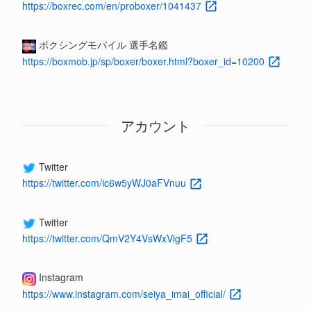
https://boxrec.com/en/proboxer/1041437
ボクシングモバイル 選手名鑑
https://boxmob.jp/sp/boxer/boxer.html?boxer_id=10200
アカウント
Twitter
https://twitter.com/ic6w5yWJ0aFVnuu
Twitter
https://twitter.com/QmV2Y4VsWxVigF5
Instagram
https://www.instagram.com/seiya_imai_official/