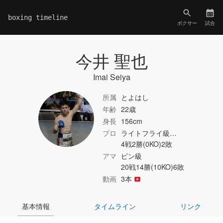
boxing timeline
ボクサー
試合
今井 聖也
Imai Seiya
所属
とよはし
年齢
22歳
身長
156cm
プロ
ライトフライ級…
4戦2勝(0KO)2敗
アマ
ピン級
20戦14勝(10KO)6敗
動画
3本
基本情報
タイムライン
リンク