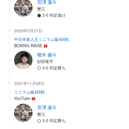
宮澤 蓮斗
蟹江
2-0 判定負け
2022年3月27日
中日本新人王ミニマム級4回戦
BOXING RAISE
楢木 健斗
杉田竜平
3-0 判定勝ち
2021年11月28日
ミニマム級4回戦
YouTube
宮澤 蓮斗
蟹江
3-0 判定勝ち