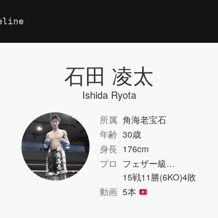
eline
石田 凌太
Ishida Ryota
所属
角海老宝石
年齢
30歳
身長
176cm
プロ
フェザー級…
15戦11勝(6KO)4敗
動画
5本