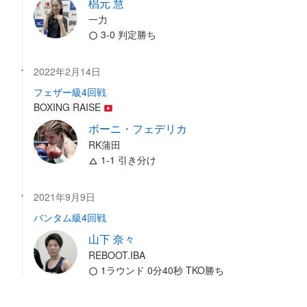
椙元 慧
一力
3-0 判定勝ち
2022年2月14日
フェザー級4回戦
BOXING RAISE
ボーニ・フェデリカ
RK蒲田
1-1 引き分け
2021年9月9日
バンタム級4回戦
山下 奈々
REBOOT.IBA
1ラウンド 0分40秒 TKO勝ち