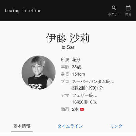
boxing timeline
ボクサー
試合
伊藤 沙莉
Ito Sari
所属
花形
年齢
33歳
身長
154cm
プロ
スーパーバンタム級…
3戦2勝(1KO)1分
アマ
フェザー級…
16戦6勝10敗
動画
2本
基本情報
タイムライン
リンク