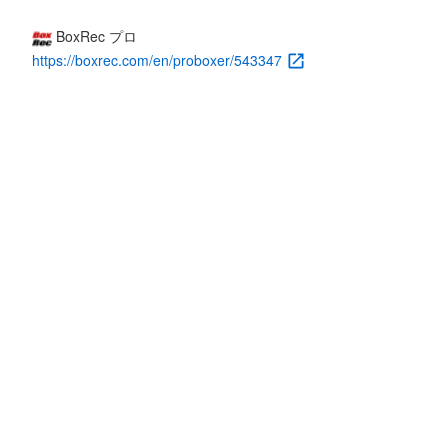
BoxRec プロ
https://boxrec.com/en/proboxer/543347