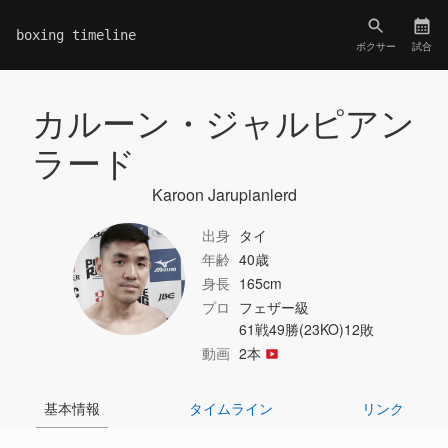
boxing timeline
ボクサー
試合
カルーン・ジャルピアン
ラード
Karoon Jarupianlerd
出身
タイ
年齢
40歳
身長
165cm
プロ
フェザー級
61戦49勝(23KO)12敗
動画
2本
基本情報
タイムライン
リンク