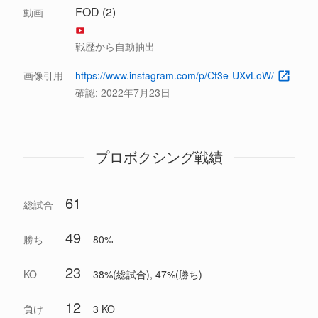
FOD (2)
動画
戦歴から自動抽出
画像引用
https://www.instagram.com/p/Cf3e-UXvLoW/
確認:
2022年7月23日
プロボクシング戦績
61
総試合
49
勝ち
80%
23
KO
38%(総試合), 47%(勝ち)
12
負け
3 KO