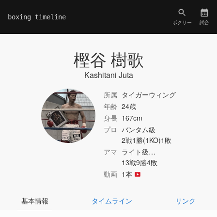
boxing timeline
ボクサー
試合
樫谷 樹歌
Kashitani Juta
所属
タイガーウィング
年齢
24歳
身長
167cm
プロ
バンタム級
2戦1勝(1KO)1敗
アマ
ライト級…
13戦9勝4敗
動画
1本
基本情報
タイムライン
リンク