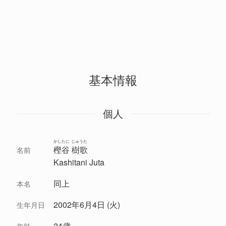
基本情報
個人
かしたに じゅうた
樫谷 樹歌
名前
Kashitani Juta
同上
本名
2002年6月4日 (火)
生年月日
24歳