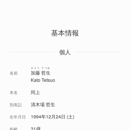
基本情報
個人
かとう てつお
加藤 哲生
名前
Kato Tetsuo
同上
本名
清木場 哲生
別表記
1994年12月24日 (土)
生年月日
31歳
年齢