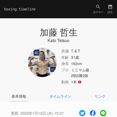
boxing timeline
ボクサー
試合
加藤 哲生
Kato Tetsuo
所属
T & T
年齢
31歳
身長
162cm
プロ
ミニマム級
2戦0勝2敗
動画
1本
基本情報
タイムライン
リンク
更新:
2023年1月12日 (木) 15:27