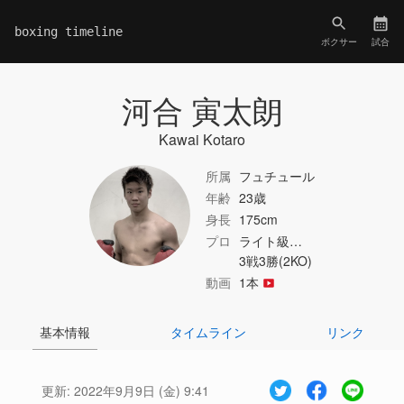
boxing timeline
ボクサー
試合
河合 寅太朗
Kawai Kotaro
所属
フュチュール
年齢
23歳
身長
175cm
プロ
ライト級…
3戦3勝(2KO)
動画
1本
基本情報
タイムライン
リンク
更新:
2022年9月9日 (金) 9:41