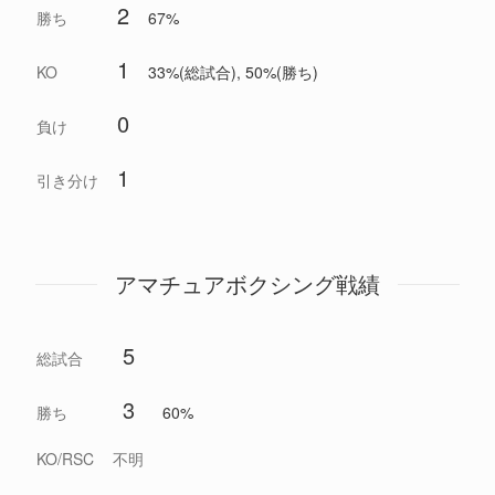
2
勝ち
67%
1
KO
33%(総試合), 50%(勝ち)
0
負け
1
引き分け
アマチュアボクシング戦績
5
総試合
3
勝ち
60%
KO/RSC
不明