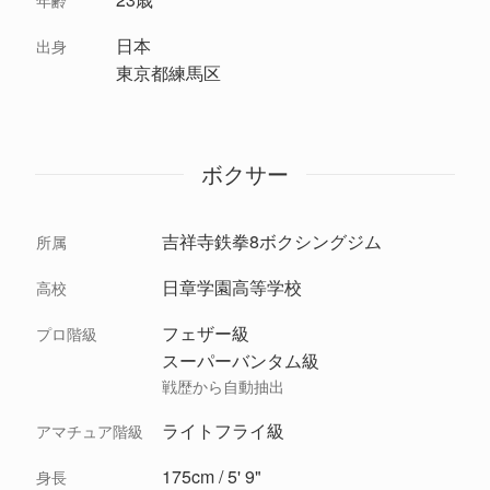
年齢
日本
出身
東京都練馬区
ボクサー
吉祥寺鉄拳8ボクシングジム
所属
日章学園高等学校
高校
フェザー級
プロ階級
スーパーバンタム級
戦歴から自動抽出
ライトフライ級
アマチュア階級
175cm / 5' 9"
身長