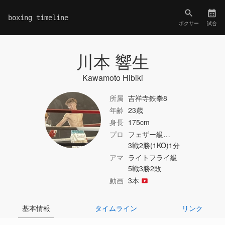
boxing timeline
ボクサー
試合
川本 響生
Kawamoto Hibiki
所属
吉祥寺鉄拳8
年齢
23歳
身長
175cm
プロ
フェザー級…
3戦2勝(1KO)1分
アマ
ライトフライ級
5戦3勝2敗
動画
3本
基本情報
タイムライン
リンク