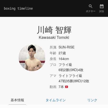
boxing timeline
ボクサー
試合
川崎 智輝
Kawasaki Tomoki
所属
SUN-RISE
年齢
27歳
身長
164cm
プロ
フライ級
6戦2勝(0KO)4敗
アマ
ライトフライ級
47戦35勝(8KO)12敗
動画
7本
基本情報
タイムライン
リンク