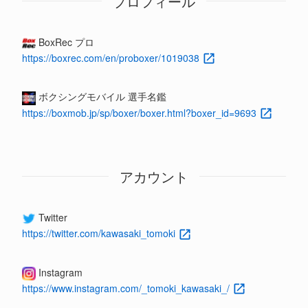
プロフィール
BoxRec プロ
https://boxrec.com/en/proboxer/1019038
ボクシングモバイル 選手名鑑
https://boxmob.jp/sp/boxer/boxer.html?boxer_id=9693
アカウント
Twitter
https://twitter.com/kawasaki_tomoki
Instagram
https://www.instagram.com/_tomoki_kawasaki_/