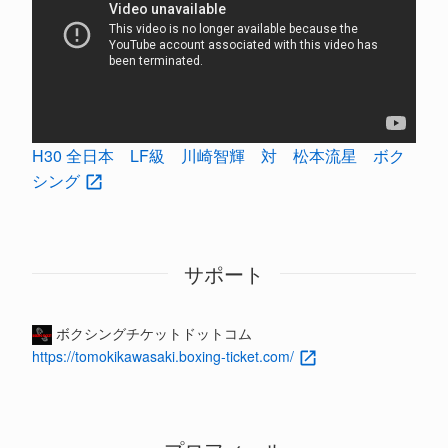
H30 全日本 LF級 川崎智輝 対 松本流星 ボク
シング
サポート
ボクシングチケットドットコム
https://tomokikawasaki.boxing-ticket.com/