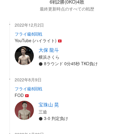
6戦2勝(0KO)4敗
最終更新時点のすべての戦歴
2022年12月2日
フライ級8回戦
YouTube (ハイライト)
大保 龍斗
横浜さくら
8ラウンド 0分45秒 TKO負け
2022年8月9日
フライ級8回戦
FOD
宝珠山 晃
三迫
3-0 判定負け