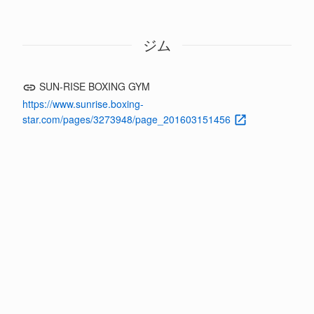
ジム
SUN-RISE BOXING GYM
https://www.sunrise.boxing-
star.com/pages/3273948/page_201603151456