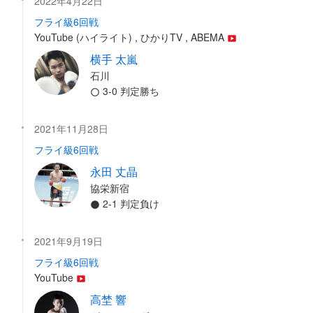
2022年4月22日
フライ級6回戦
YouTube (ハイライト) , ひかりTV , ABEMA
横手 太嵐
石川
3-0 判定勝ち
2021年11月28日
フライ級6回戦
永田 丈晶
協栄新宿
2-1 判定負け
2021年9月19日
フライ級6回戦
YouTube
高埜 響