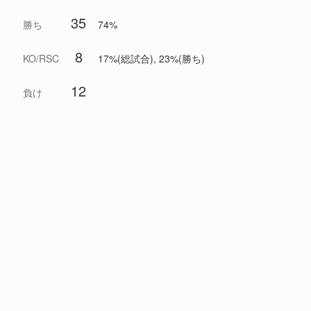
35
勝ち
74%
8
KO/RSC
17%(総試合), 23%(勝ち)
12
負け