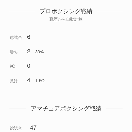
プロボクシング戦績
戦歴から自動計算
6
総試合
2
勝ち
33%
0
KO
4
負け
1 KO
アマチュアボクシング戦績
47
総試合