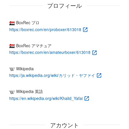
プロフィール
BoxRec プロ
https://boxrec.com/en/proboxer/613018
BoxRec アマチュア
https://boxrec.com/en/amateurboxer/613018
Wikipedia
https://ja.wikipedia.org/wiki/カリッド・ヤファイ
Wikipedia 英語
https://en.wikipedia.org/wiki/Khalid_Yafai
アカウント