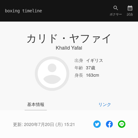
boxing timeline
ボクサー
試合
カリド・ヤファイ
Khalid Yafai
出身
イギリス
年齢
37歳
身長
163cm
基本情報
リンク
更新:
2020年7月20日 (月) 15:21