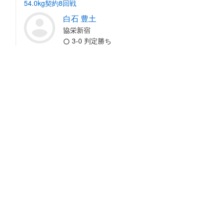
54.0kg契約8回戦
白石 豊土
協栄新宿
3-0 判定勝ち