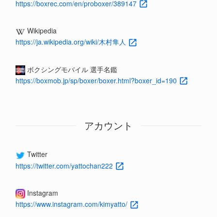
https://boxrec.com/en/proboxer/389147
Wikipedia
https://ja.wikipedia.org/wiki/木村隼人
ボクシングモバイル 選手名鑑
https://boxmob.jp/sp/boxer/boxer.html?boxer_id=190
アカウント
Twitter
https://twitter.com/yattochan222
Instagram
https://www.instagram.com/kimyatto/