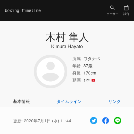
boxing timeline
ボクサー
試合
木村 隼人
Kimura Hayato
所属
ワタナベ
年齢
37歳
身長
170cm
動画
1本
基本情報
タイムライン
リンク
更新:
2020年7月1日 (水) 11:44