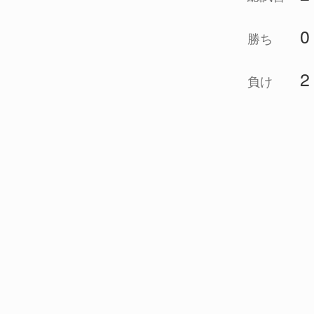
0
勝ち
2
負け