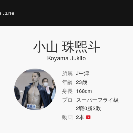
eline
小山 珠煕斗
Koyama Jukito
所属
J中津
年齢
23歳
身長
168cm
プロ
スーパーフライ級
2戦0勝2敗
動画
2本