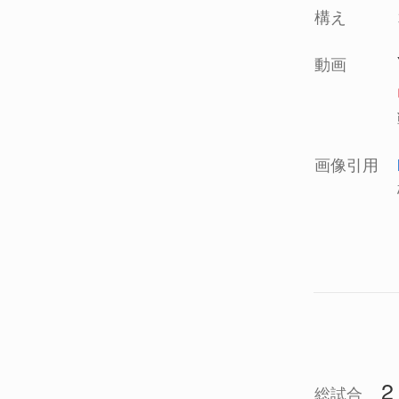
構え
動画
画像引用
2
総試合