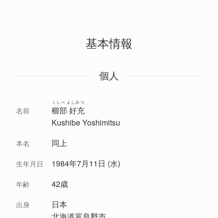
基本情報
個人
くしべ よしみつ
櫛部 好充
名前
Kushibe Yoshimitsu
同上
本名
1984年7月11日 (水)
生年月日
42歳
年齢
日本
出身
北海道富良野市