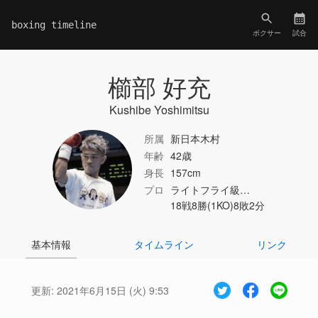
boxing timeline
ボクサー
試合
櫛部 好充
Kushibe Yoshimitsu
所属
新日本木村
年齢
42歳
身長
157cm
プロ
ライトフライ級…
18戦8勝(1KO)8敗2分
基本情報
タイムライン
リンク
更新:
2021年6月15日 (火) 9:53