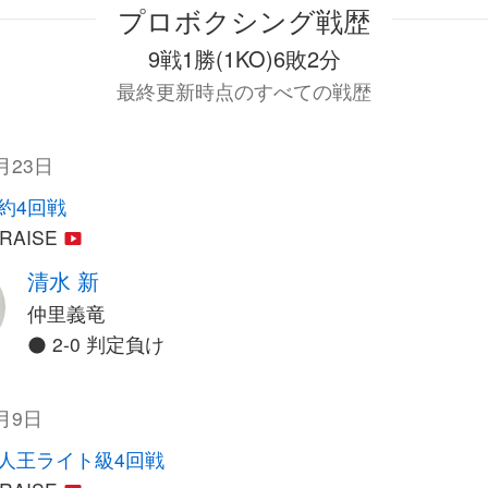
プロボクシング戦歴
9戦1勝(1KO)6敗2分
最終更新時点のすべての戦歴
月23日
契約4回戦
 RAISE
清水 新
仲里義竜
2-0 判定負け
4月9日
人王ライト級4回戦