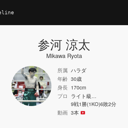
eline
参河 涼太
Mikawa Ryota
所属
ハラダ
年齢
30歳
身長
170cm
プロ
ライト級…
9戦1勝(1KO)6敗2分
動画
3本