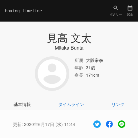
boxing timeline
ボクサー
試合
見高 文太
Mitaka Bunta
所属
大阪帝拳
年齢
31歳
身長
171cm
基本情報
タイムライン
リンク
更新:
2020年6月17日 (水) 11:44