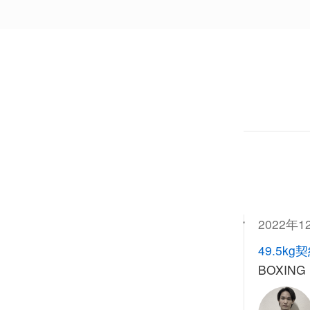
2022年1
49.5kg
BOXING