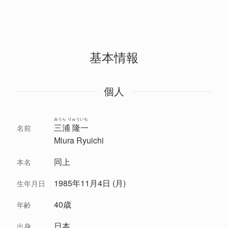
基本情報
個人
みうら りゅういち
三浦 隆一
名前
Miura Ryuichi
同上
本名
1985年11月4日 (月)
生年月日
40歳
年齢
日本
出身