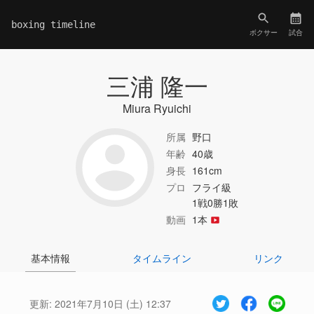
boxing timeline
ボクサー
試合
三浦 隆一
Miura Ryuichi
所属
野口
年齢
40歳
身長
161cm
プロ
フライ級
1戦0勝1敗
動画
1本
基本情報
タイムライン
リンク
更新:
2021年7月10日 (土) 12:37