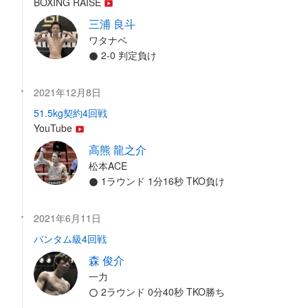
BOXING RAISE
三浦 良斗
ワタナベ
2-0 判定負け
2021年12月8日
51.5kg契約4回戦
YouTube
高熊 龍之介
松本ACE
1ラウンド 1分16秒 TKO負け
2021年6月11日
バンタム級4回戦
森 俊介
一力
2ラウンド 0分40秒 TKO勝ち