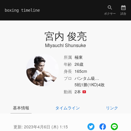
boxing timeline
ボクサー
試合
宮内 俊亮
Miyauchi Shunsuke
所属
極東
年齢
26歳
身長
165cm
プロ
バンタム級…
5戦1勝(1KO)4敗
動画
2本
基本情報
タイムライン
リンク
更新:
2023年4月6日 (木) 1:15