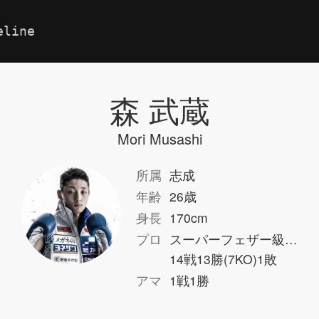
eline
森 武蔵
Mori Musashi
所属
志成
年齢
26歳
身長
170cm
プロ
スーパーフェザー級…
14戦13勝(7KO)1敗
アマ
1戦1勝