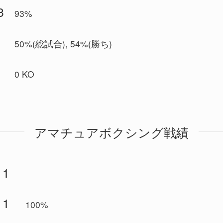
3
93%
7
50%(総試合), 54%(勝ち)
1
0 KO
アマチュアボクシング戦績
1
1
100%