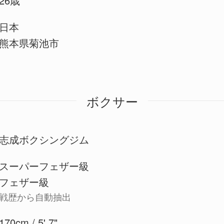
26歳
日本
熊本県菊池市
ボクサー
志成ボクシングジム
スーパーフェザー級
フェザー級
戦歴から自動抽出
170cm / 5' 7"