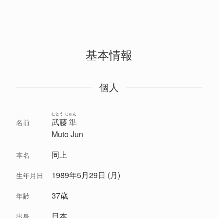
基本情報
個人
むとう じゅん
武藤 準
名前
Muto Jun
同上
本名
1989年5月29日 (月)
生年月日
37歳
年齢
日本
出身