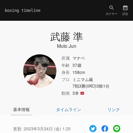
boxing timeline
ボクサー
試合
武藤 準
Muto Jun
所属
マナベ
年齢
37歳
身長
158cm
プロ
ミニマム級
7戦3勝(0KO)3敗1分
動画
3本
基本情報
タイムライン
リンク
更新:
2023年3月24日 (金) 1:25