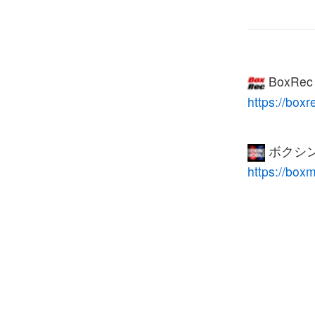
BoxRe
https://box
ボクシン
https://box