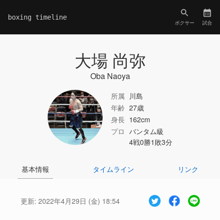
boxing timeline
ボクサー
試合
大場 尚弥
Oba Naoya
所属
川島
年齢
27歳
身長
162cm
プロ
バンタム級
4戦0勝1敗3分
基本情報
タイムライン
リンク
更新:
2022年4月29日 (金) 18:54