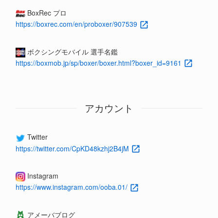
BoxRec プロ
https://boxrec.com/en/proboxer/907539
ボクシングモバイル 選手名鑑
https://boxmob.jp/sp/boxer/boxer.html?boxer_id=9161
アカウント
Twitter
https://twitter.com/CpKD48kzhj2B4jM
Instagram
https://www.instagram.com/ooba.01/
アメーバブログ