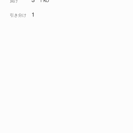
負け
1 KO
1
引き分け