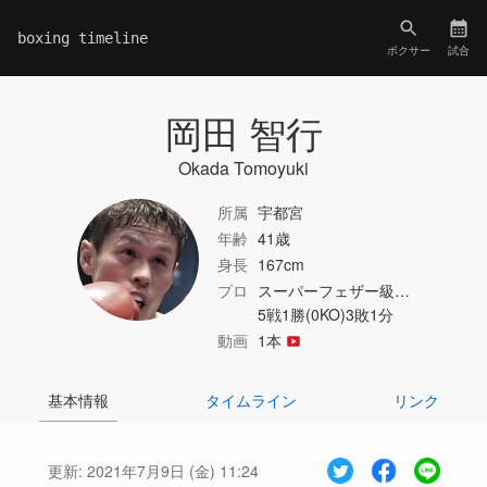
boxing timeline
ボクサー
試合
岡田 智行
Okada Tomoyuki
所属
宇都宮
年齢
41歳
身長
167cm
プロ
スーパーフェザー級…
5戦1勝(0KO)3敗1分
動画
1本
基本情報
タイムライン
リンク
更新:
2021年7月9日 (金) 11:24