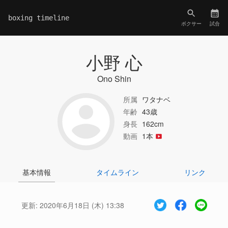
boxing timeline
ボクサー
試合
小野 心
Ono Shin
所属
ワタナベ
年齢
43歳
身長
162cm
動画
1本
基本情報
タイムライン
リンク
更新:
2020年6月18日 (木) 13:38