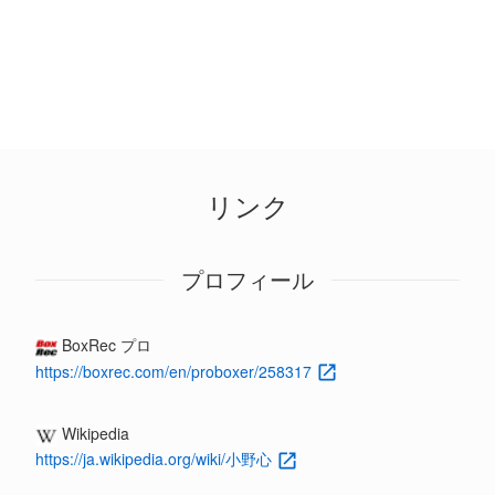
リンク
プロフィール
BoxRec プロ
https://boxrec.com/en/proboxer/258317
Wikipedia
https://ja.wikipedia.org/wiki/小野心