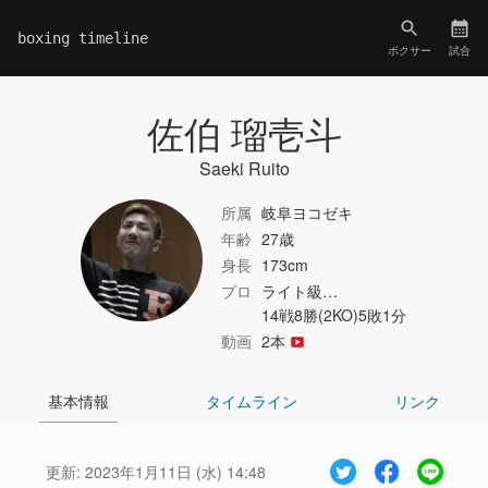
boxing timeline
ボクサー
試合
佐伯 瑠壱斗
Saeki Ruito
所属
岐阜ヨコゼキ
年齢
27歳
身長
173cm
プロ
ライト級…
14戦8勝(2KO)5敗1分
動画
2本
基本情報
タイムライン
リンク
更新:
2023年1月11日 (水) 14:48