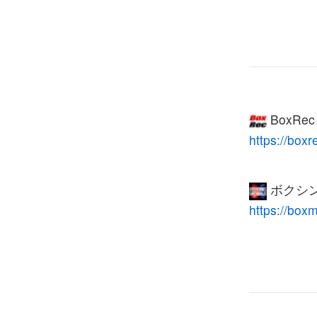
BoxRe
https://box
ボクシン
https://box