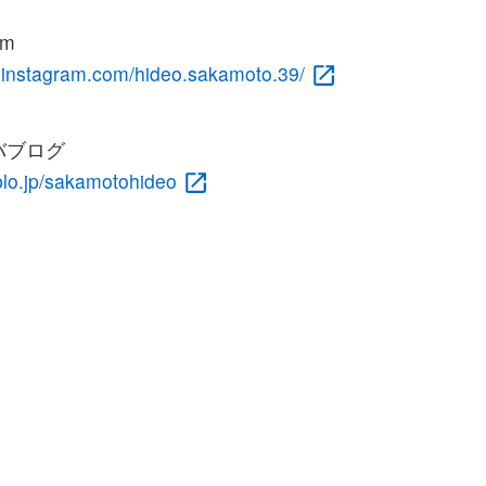
am
.instagram.com/hideo.sakamoto.39/
バブログ
blo.jp/sakamotohideo