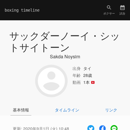
boxing timeline
ボクサー
試合
サックダーノーイ・シッ
トサイトーン
Sakda Noysim
出身
タイ
年齢
28歳
動画
1本
基本情報
タイムライン
リンク
更新:
2020年9月1日 (火) 10:48