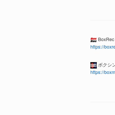
BoxRe
https://box
ボクシン
https://box