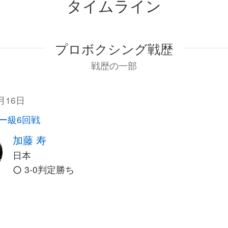
タイムライン
プロボクシング戦歴
戦歴の一部
月16日
ー級6回戦
加藤 寿
日本
3-0判定勝ち