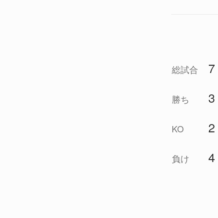
7
総試合
3
勝ち
2
KO
4
負け