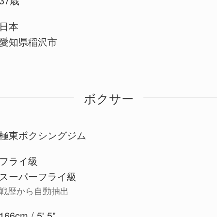
37歳
日本
愛知県稲沢市
ボクサー
極東ボクシングジム
フライ級
スーパーフライ級
戦歴から自動抽出
166cm / 5' 5"