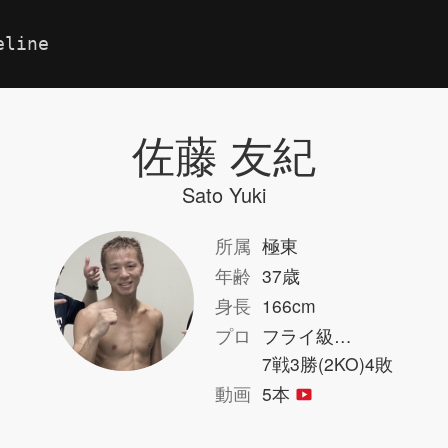
eline
佐藤 友紀
Sato Yuki
所属
極東
年齢
37歳
身長
166cm
プロ
フライ級…
7戦3勝(2KO)4敗
動画
5本