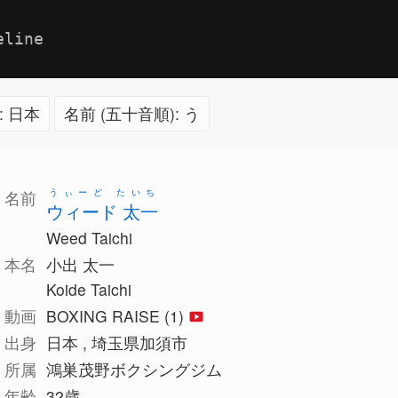
eline
: 日本
名前 (五十音順): う
うぃーど たいち
名前
ウィード 太一
Weed Taichi
本名
小出 太一
Koide Taichi
動画
BOXING RAISE (1)
出身
日本 , 埼玉県加須市
所属
鴻巣茂野ボクシングジム
年齢
32歳