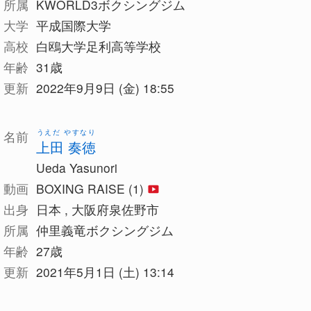
所属
KWORLD3ボクシングジム
大学
平成国際大学
高校
白鴎大学足利高等学校
年齢
31歳
更新
2022年9月9日 (金) 18:55
うえだ やすなり
名前
上田 奏徳
Ueda Yasunori
動画
BOXING RAISE (1)
出身
日本 , 大阪府泉佐野市
所属
仲里義竜ボクシングジム
年齢
27歳
更新
2021年5月1日 (土) 13:14