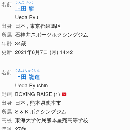
うえだ りゅう
名前
上田 龍
Ueda Ryu
出身
日本 , 東京都練馬区
所属
石神井スポーツボクシングジム
年齢
34歳
更新
2021年6月7日 (月) 14:42
うえだ りゅうしん
名前
上田 龍進
Ueda Ryushin
動画
BOXING RAISE (1)
出身
日本 , 熊本県熊本市
所属
S & K ボクシングジム
高校
東海大学付属熊本星翔高等学校
年齢
27歳