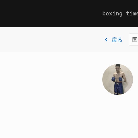
boxing tim
戻る
国