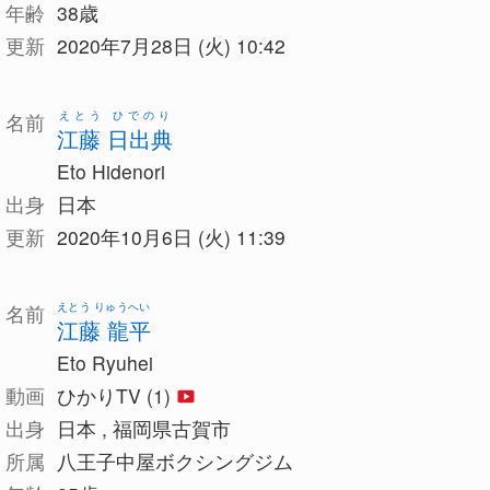
年齢
38歳
更新
2020年7月28日 (火) 10:42
えとう ひでのり
名前
江藤 日出典
Eto Hidenori
出身
日本
更新
2020年10月6日 (火) 11:39
えとう りゅうへい
名前
江藤 龍平
Eto Ryuhei
動画
ひかりTV (1)
出身
日本 , 福岡県古賀市
所属
八王子中屋ボクシングジム