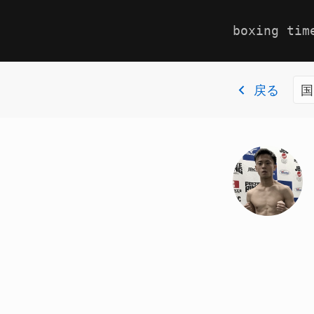
boxing tim
戻る
国