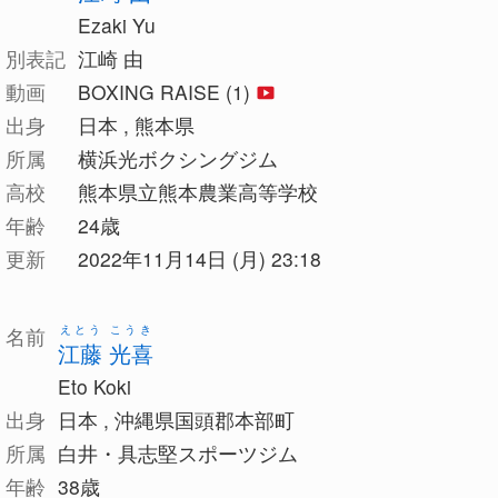
Ezaki Yu
別表記
江崎 由
動画
BOXING RAISE (1)
出身
日本 , 熊本県
所属
横浜光ボクシングジム
高校
熊本県立熊本農業高等学校
年齢
24歳
更新
2022年11月14日 (月) 23:18
えとう こうき
名前
江藤 光喜
Eto Koki
出身
日本 , 沖縄県国頭郡本部町
所属
白井・具志堅スポーツジム
年齢
38歳