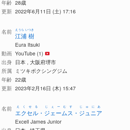
年齢
28歳
更新
2022年6月11日 (土) 17:16
えうら いつき
名前
江浦 樹
Eura Itsuki
動画
YouTube (1)
出身
日本 , 大阪府堺市
所属
ミツキボクシングジム
年齢
22歳
更新
2023年2月16日 (木) 15:47
えくせる じぇーむす じゅにあ
名前
エクセル・ジェームス・ジュニア
Excell James Junior