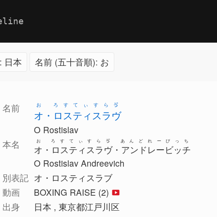
eline
: 日本
名前 (五十音順): お
お ろすてぃすらゔ
名前
オ・ロスティスラヴ
O Rostislav
お ろすてぃすらゔ あんどれーびっち
本名
オ・ロスティスラヴ・アンドレービッチ
O Rostislav Andreevich
別表記
オ・ロスティスラブ
動画
BOXING RAISE (2)
出身
日本 , 東京都江戸川区