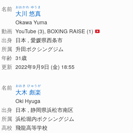
おおかわ ゆうま
名前
大川 悠真
Okawa Yuma
動画
YouTube (3), BOXING RAISE (1)
出身
日本 , 愛媛県西条市
所属
升田ボクシングジム
年齢
31歳
更新
2022年9月9日 (金) 18:55
おおき ひゅうが
名前
大木 彪楽
Oki Hyuga
出身
日本 , 静岡県浜松市南区
所属
浜松堀内ボクシングジム
高校
飛龍高等学校