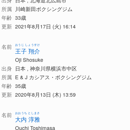
出身
日本 , 北海道北広島市
所属
川崎新田ボクシングジム
年齢
33歳
更新
2021年8月17日 (火) 16:14
おうじ しょうすけ
名前
王子 翔介
Oji Shosuke
出身
日本 , 神奈川県横浜市中区
所属
E & J カシアス・ボクシングジム
年齢
35歳
更新
2020年8月13日 (木) 13:59
おおうち としまさ
名前
大内 淳雅
Ouchi Toshimasa