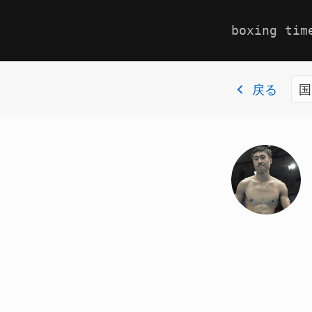
boxing tim
戻る
国