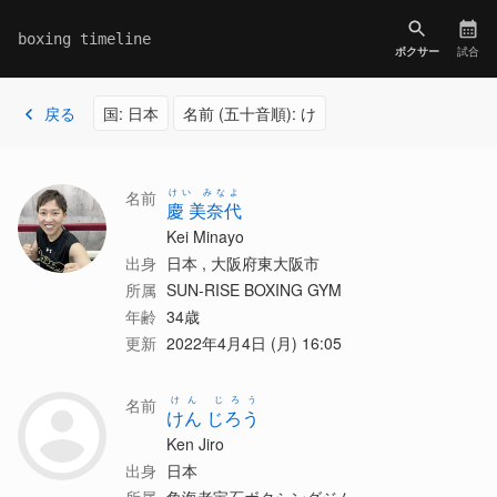
boxing timeline
ボクサー
試合
戻る
国: 日本
名前 (五十音順): け
けい みなよ
名前
慶 美奈代
Kei Minayo
出身
日本 , 大阪府東大阪市
所属
SUN-RISE BOXING GYM
年齢
34歳
更新
2022年4月4日 (月) 16:05
けん じろう
名前
けん じろう
Ken Jiro
出身
日本