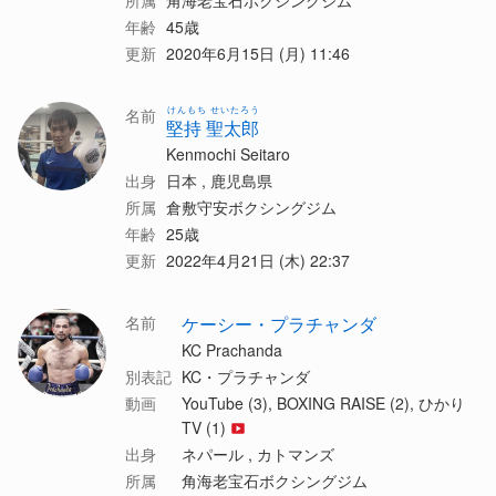
所属
角海老宝石ボクシングジム
年齢
45歳
更新
2020年6月15日 (月) 11:46
けんもち せいたろう
名前
堅持 聖太郎
Kenmochi Seitaro
出身
日本 , 鹿児島県
所属
倉敷守安ボクシングジム
年齢
25歳
更新
2022年4月21日 (木) 22:37
名前
ケーシー・プラチャンダ
KC Prachanda
別表記
KC・プラチャンダ
動画
YouTube (3), BOXING RAISE (2), ひかり
TV (1)
出身
ネパール , カトマンズ
所属
角海老宝石ボクシングジム