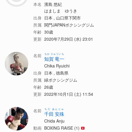
本名
濱島 悠紀
はましま ゆうき
出身
日本 , 山口県下関市
所属
関門JAPANボクシングジム
年齢
30歳
更新
2020年7月29日 (水) 23:01
ちか りゅういち
名前
知賀 竜一
Chika Ryuichi
出身
日本 , 徳島県
所属
緑ボクシングジム
年齢
26歳
更新
2022年10月1日 (土) 11:54
ちだ あんじゅ
名前
千田 安殊
Chida Anju
動画
BOXING RAISE (1)