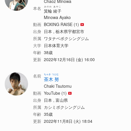
Chaoz Minowa
みのわ あやこ
本名
箕輪 綾子
Minowa Ayako
動画
BOXING RAISE (1)
出身
日本 , 栃木県宇都宮市
所属
ワタナベボクシングジム
大学
日本体育大学
年齢
38歳
更新
2022年12月16日 (金) 16:00
ちゃき つとむ
名前
茶木 努
Chaki Tsutomu
動画
YouTube (1)
出身
日本 , 富山県
所属
カシミボクシングジム
年齢
35歳
更新
2022年11月8日 (火) 18:04