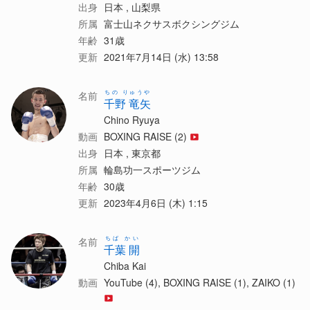
出身
日本 , 山梨県
所属
富士山ネクサスボクシングジム
年齢
31歳
更新
2021年7月14日 (水) 13:58
ちの りゅうや
名前
千野 竜矢
Chino Ryuya
動画
BOXING RAISE (2)
出身
日本 , 東京都
所属
輪島功一スポーツジム
年齢
30歳
更新
2023年4月6日 (木) 1:15
ちば かい
名前
千葉 開
Chiba Kai
動画
YouTube (4), BOXING RAISE (1), ZAIKO (1)