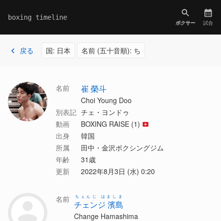
boxing timeline
ボクサー
試合
戻る
国: 日本
名前 (五十音順): ち
名前
崔 榮斗
Choi Young Doo
別表記
チェ・ヨンドゥ
動画
BOXING RAISE (1)
出身
韓国
所属
田中・金沢ボクシングジム
年齢
31歳
更新
2022年8月3日 (水) 0:20
ちぇんじ はましま
名前
チェンジ 濱島
Change Hamashima