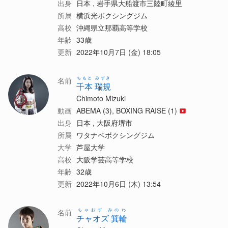
出身
日本 , 岩手県大船渡市三陸町綾里
所属
横浜光ボクシングジム
高校
沖縄県立那覇高等学校
年齢
33歳
更新
2022年10月7日 (金) 18:05
ちもと みずき
名前
千本 瑞規
Chimoto Mizuki
動画
ABEMA (3), BOXING RAISE (1)
出身
日本 , 大阪府堺市
所属
ワタナベボクシングジム
大学
芦屋大学
高校
大阪学芸高等学校
年齢
32歳
更新
2022年10月6日 (木) 13:54
ちゃおず みのわ
名前
チャオズ 箕輪