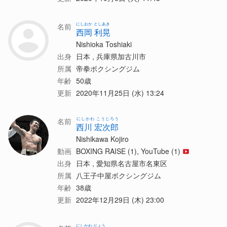
にしおか としあき
名前
西岡 利晃
Nishioka Toshiaki
出身
日本 , 兵庫県加古川市
所属
帝拳ボクシングジム
年齢
50歳
更新
2020年11月25日 (水) 13:24
にしかわ こうじろう
名前
西川 宏次郎
Nishikawa Kojiro
動画
BOXING RAISE (1), YouTube (1)
出身
日本 , 愛知県名古屋市名東区
所属
八王子中屋ボクシングジム
年齢
38歳
更新
2022年12月29日 (木) 23:00
にしかわ りょう