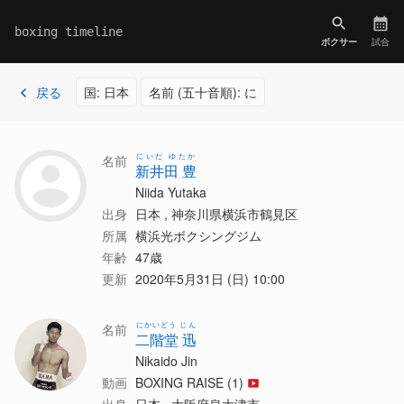
boxing timeline
ボクサー
試合
戻る
国: 日本
名前 (五十音順): に
にいだ ゆたか
名前
新井田 豊
Niida Yutaka
出身
日本 , 神奈川県横浜市鶴見区
所属
横浜光ボクシングジム
年齢
47歳
更新
2020年5月31日 (日) 10:00
にかいどう じん
名前
二階堂 迅
Nikaido Jin
動画
BOXING RAISE (1)