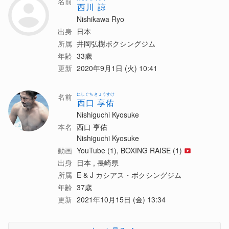
名前
西川 諒
Nishikawa Ryo
出身
日本
所属
井岡弘樹ボクシングジム
年齢
33歳
更新
2020年9月1日 (火) 10:41
にしぐち きょうすけ
名前
西口 享佑
Nishiguchi Kyosuke
本名
西口 亨佑
Nishiguchi Kyosuke
動画
YouTube (1), BOXING RAISE (1)
出身
日本 , 長崎県
所属
E & J カシアス・ボクシングジム
年齢
37歳
更新
2021年10月15日 (金) 13:34