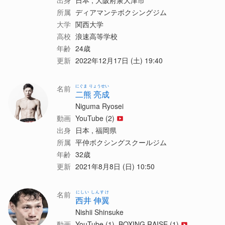
出身
日本 , 大阪府泉大津市
所属
ディアマンテボクシングジム
大学
関西大学
高校
浪速高等学校
年齢
24歳
更新
2022年12月17日 (土) 19:40
にぐま りょうせい
名前
二熊 亮成
Niguma Ryosei
動画
YouTube (2)
出身
日本 , 福岡県
所属
平仲ボクシングスクールジム
年齢
32歳
更新
2021年8月8日 (日) 10:50
にしい しんすけ
名前
西井 伸翼
Nishii Shinsuke
動画
YouTube (1), BOXING RAISE (1)