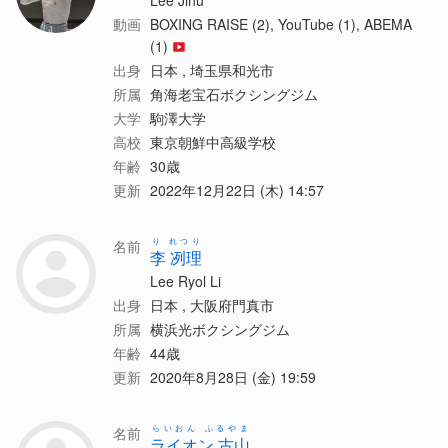
Lee Jinu
動画
BOXING RAISE (2), YouTube (1), ABEMA
(1)
出身
日本 , 埼玉県和光市
所属
角海老宝石ボクシングジム
大学
駒澤大学
高校
東京朝鮮中高級学校
年齢
30歳
更新
2022年12月22日 (木) 14:57
り れつり
名前
李 冽理
Lee Ryol Li
出身
日本 , 大阪府門真市
所属
横浜光ボクシングジム
年齢
44歳
更新
2020年8月28日 (金) 19:59
らいおん ふるやま
名前
ライオン 古山