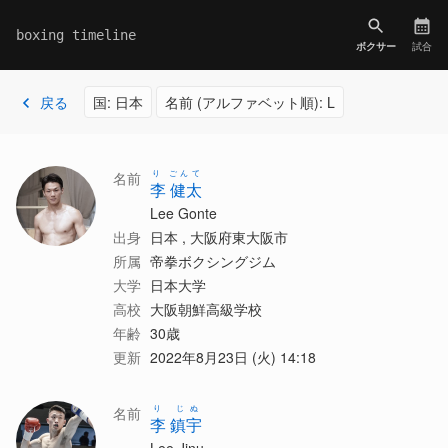
boxing timeline
ボクサー
試合
戻る
国: 日本
名前 (アルファベット順): L
り ごんて
名前
李 健太
Lee Gonte
出身
日本 , 大阪府東大阪市
所属
帝拳ボクシングジム
大学
日本大学
高校
大阪朝鮮高級学校
年齢
30歳
更新
2022年8月23日 (火) 14:18
り じぬ
名前
李 鎮宇