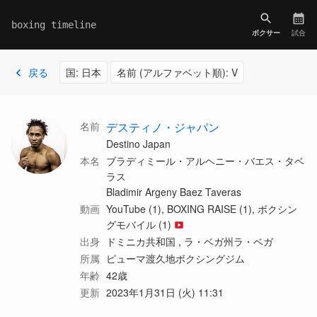
boxing timeline
ボクサー
試合
戻る
国: 日本
名前 (アルファベット順): V
名前
デスティノ・ジャパン
Destino Japan
本名
ブラディミール・アルヘニー・バエス・タベ
ラス
Bladimir Argeny Baez Taveras
動画
YouTube (1), BOXING RAISE (1), ボクシン
グモバイル (1)
出身
ドミニカ共和国 , ラ・ベガ州ラ・ベガ
所属
ピューマ渡久地ボクシングジム
年齢
42歳
更新
2023年1月31日 (火) 11:31