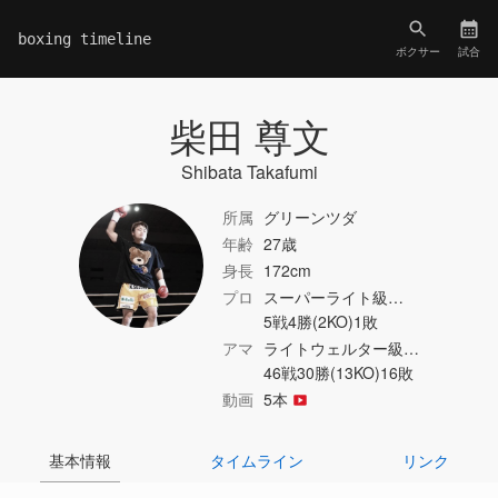
boxing timeline
ボクサー
試合
柴田 尊文
Shibata Takafumi
所属
グリーンツダ
年齢
27歳
身長
172cm
プロ
スーパーライト級…
5戦4勝(2KO)1敗
アマ
ライトウェルター級…
46戦30勝(13KO)16敗
動画
5本
基本情報
タイムライン
リンク