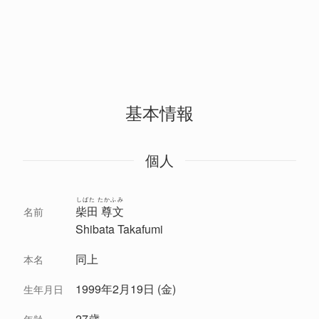
基本情報
個人
しばた たかふみ
柴田 尊文
名前
Shibata Takafumi
同上
本名
1999年2月19日 (金)
生年月日
27歳