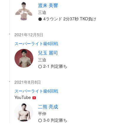
渡来 美響
三迫
4ラウンド 2分37秒 TKO負け
2021年12月5日
スーパーライト級6回戦
兒玉 麗司
三迫
2-1 判定勝ち
2021年8月8日
スーパーライト級6回戦
YouTube
二熊 亮成
平仲
3-0 判定勝ち