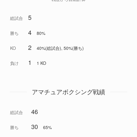
5
総試合
4
勝ち
80%
2
KO
40%(総試合), 50%(勝ち)
1
負け
1 KO
アマチュアボクシング戦績
46
総試合
30
勝ち
65%