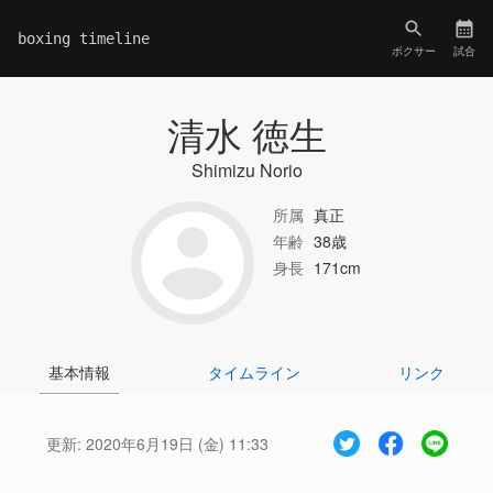
boxing timeline
ボクサー
試合
清水 徳生
Shimizu Norio
所属
真正
年齢
38歳
身長
171cm
基本情報
タイムライン
リンク
更新:
2020年6月19日 (金) 11:33